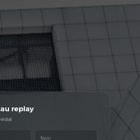
au replay
médiat