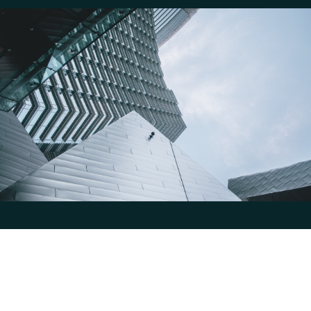
Actualités
>
Scpi
>
Liquidité et SCPI : comment revendre ses parts ?